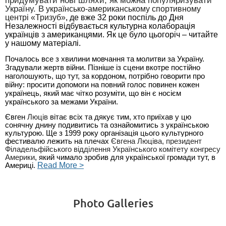
придумувати нові шляхи, як можна популяризувати
Україну. В
українсько-американському спортивному
центрі «Тризуб»
,
де вже 32 роки поспіль до Дня
Незалежності відбувається культурна колаборація
українців з американцями. Як це було цьогоріч – читайте
у нашому матеріалі.
Почалось все з хвилини мовчання та молитви за Україну.
Згадували жертв війни. Пізніше із сцени вкотре постійно
наголошують, що тут, за кордоном, потрібно говорити про
війну: просити допомоги на повний голос повинен кожен
українець, який має чітко розуміти, що він є носієм
українського за межами України.
Євген
Люців
вітає всіх та дякує тим, хто приїхав у цю
сонячну днину подивитись та ознайомитись з українською
культурою. Ще з 1999 року організація цього культурного
фестивалю лежить на плечах
Євгена Люціва, президент
Філадельфійського відділення Українського комітету конгресу
Америки
, який чимало зробив для української громади тут, в
Америці.
Read More >
Photo Galleries