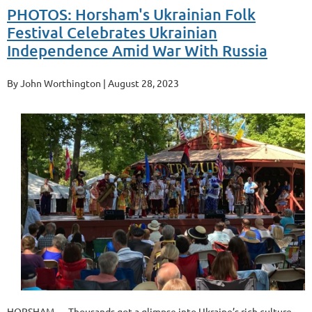
PHOTOS: Horsham's Ukrainian Folk
Festival Celebrates Ukrainian
Independence Amid War With Russia
By John Worthington | August 28, 2023
HORSHAM — Thousands got a glimpse into Ukraine’s rich culture