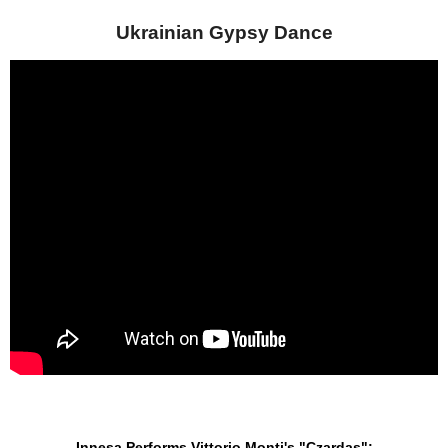
Ukrainian Gypsy Dance
Innesa Performs Vittorio Monti's "Czardas":