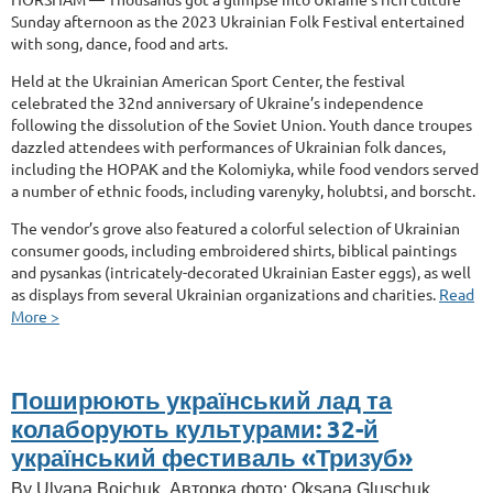
Sunday afternoon as the 2023 Ukrainian Folk Festival entertained
with song, dance, food and arts.
Held at the Ukrainian American Sport Center, the festival
celebrated the 32nd anniversary of Ukraine’s independence
following the dissolution of the Soviet Union. Youth dance troupes
dazzled attendees with performances of Ukrainian folk dances,
including the HOPAK and the Kolomiyka, while food vendors served
a number of ethnic foods, including varenyky, holubtsi, and borscht.
The vendor’s grove also featured a colorful selection of Ukrainian
consumer goods, including embroidered shirts, biblical paintings
and pysankas (intricately-decorated Ukrainian Easter eggs), as well
as displays from several Ukrainian organizations and charities.
Read
More >
Поширюють український лад та
колаборують культурами: 32-й
український фестиваль «Тризуб»
By Ulyana Boichuk. Авторка фото: Oksana Gluschuk