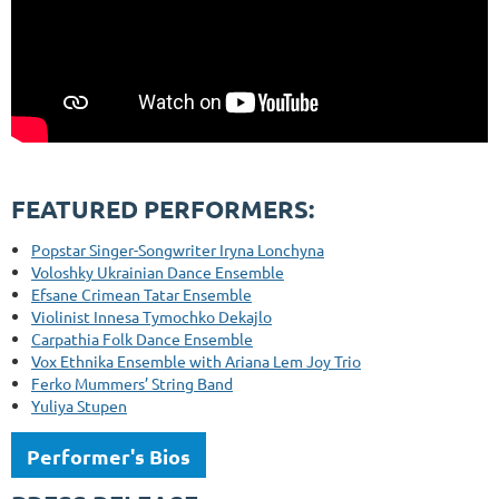
FEATURED PERFORMERS:
Popstar Singer-Songwriter Iryna Lonchyna
Voloshky Ukrainian Dance Ensemble
Efsane Crimean Tatar Ensemble
Violinist Innesa Tymochko Dekajlo
Carpathia Folk Dance Ensemble
Vox Ethnika Ensemble with Ariana Lem Joy Trio
Ferko Mummers’ String Band
Yuliya Stupen
Performer's Bios